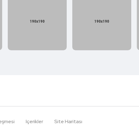
leşmesi
Içerikler
Site Haritası