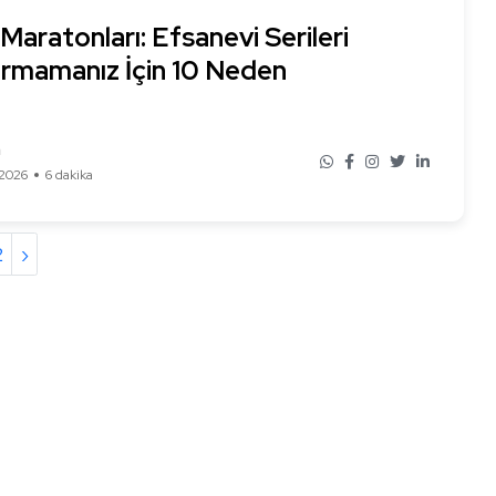
 Maratonları: Efsanevi Serileri
ırmamanız İçin 10 Neden
n
2026
6 dakika
2
›