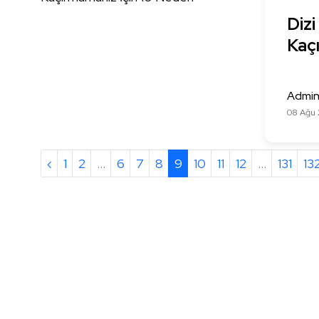
Dizi
Kaç
Admi
08 Ağu 
‹
1
2
...
6
7
8
9
10
11
12
...
131
13