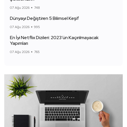
07 Ağu 2026
748
Dünyayı Değiştiren 5 Bilimsel Keşif
07 Ağu 2026
995
En İyi Netflix Dizileri: 2023’ün Kaçırılmayacak
Yapımları
07 Ağu 2026
765