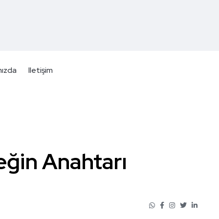
mızda
Iletişim
eğin Anahtarı