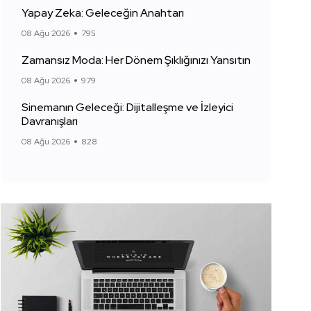
Yapay Zeka: Geleceğin Anahtarı
08 Ağu 2026
795
Zamansız Moda: Her Dönem Şıklığınızı Yansıtın
08 Ağu 2026
979
Sinemanın Geleceği: Dijitalleşme ve İzleyici
Davranışları
08 Ağu 2026
828