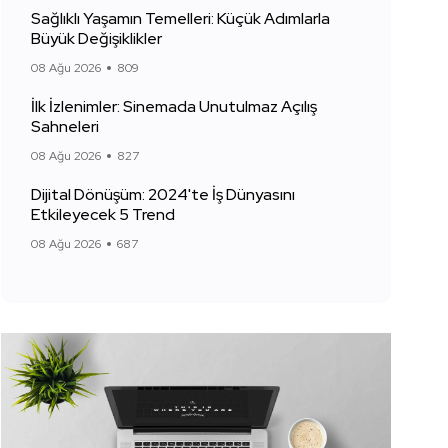
Sağlıklı Yaşamın Temelleri: Küçük Adımlarla
Büyük Değişiklikler
08 Ağu 2026
809
İlk İzlenimler: Sinemada Unutulmaz Açılış
Sahneleri
08 Ağu 2026
827
Dijital Dönüşüm: 2024'te İş Dünyasını
Etkileyecek 5 Trend
08 Ağu 2026
687