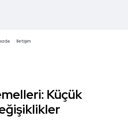
mızda
Iletişim
emelleri: Küçük
ğişiklikler