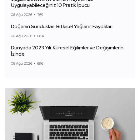
Uygulayabileceğiniz 10 Pratik İpucu
06 Ağu 2026
769
Doğanın Sundukları: Bitkisel Yağların Faydaları
06 Ağu 2026
684
Dünyada 2023 Yılı: Küresel Eğilimler ve Değişimlerin
İzinde
06 Ağu 2026
696