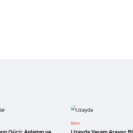
Bilim
rın Gücü: Anlamın ve
Uzayda Yaşam Arayışı: Bi