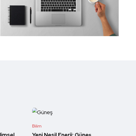
Bilim
limsel
Yeni Nesil Enerji: Güneş