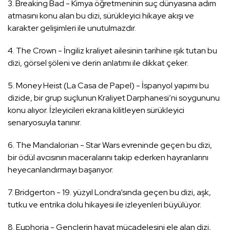
3. Breaking Bad - Kimya öğretmeninin suç dünyasına adım
atmasını konu alan bu dizi, sürükleyici hikaye akışı ve
karakter gelişimleri ile unutulmazdır.
4. The Crown - İngiliz kraliyet ailesinin tarihine ışık tutan bu
dizi, görsel şöleni ve derin anlatımı ile dikkat çeker.
5. Money Heist (La Casa de Papel) - İspanyol yapımı bu
dizide, bir grup suçlunun Kraliyet Darphanesi’ni soygununu
konu alıyor. İzleyicileri ekrana kilitleyen sürükleyici
senaryosuyla tanınır.
6. The Mandalorian - Star Wars evreninde geçen bu dizi,
bir ödül avcısının maceralarını takip ederken hayranlarını
heyecanlandırmayı başarıyor.
7. Bridgerton - 19. yüzyıl Londra’sında geçen bu dizi, aşk,
tutku ve entrika dolu hikayesi ile izleyenleri büyülüyor.
8. Euphoria - Gençlerin hayat mücadelesini ele alan dizi,