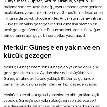
Dünya, Mars, Jüpiter, Satürn, Uranüs, Neptün.
Bu
sıralama sadece uzaklığı değil, aynı zamanda gezegenlerin
sıcaklıklarını, yapısal özelliklerini ve Güneş’ten aldıkları enerji
miktarını da büyük ölçüde etkiler. Ancak ilginç bir ayrıntı var:
Güneş’e en yakın gezegen Merkür olmasına rağmen en
sıcak gezegen Venüs’tür. Bunun nedeni, Venüs’ün yoğun
atmosferinin aşırı güçlü bir sera etkisi yaratmasıdır.
Merkür: Güneş’e en yakın ve en
küçük gezegen
Merkür, Güneş Sistemi’nin Güneş’e en yakın ve en küçük
gezegenidir. Yalnızca Ay’dan biraz daha büyüktür ve
Güneş etrafındaki turunu yaklaşık 88 Dünya gününde
tamamlar. Bu da onu sistemdeki en hızlı gezegen yapar.
Merkür’ün en dikkat çekici yönlerinden biri aşırılıklara açık
yapısıdır. Güneş’e çok yakın olduğu için son derece sert
koşullara sahiptir; fakat kalın bir atmosferi olmadığı için ısıyı